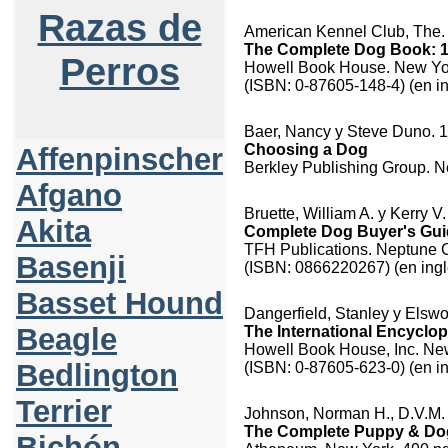
Razas de
American Kennel Club, The.
The Complete Dog Book: 19
Perros
Howell Book House. New Yor
(ISBN: 0-87605-148-4) (en in
Baer, Nancy y Steve Duno. 
Choosing a Dog
Affenpinscher
Berkley Publishing Group. N
Afgano
Bruette, William A. y Kerry V
Akita
Complete Dog Buyer's Guid
TFH Publications. Neptune Ci
Basenji
(ISBN: 0866220267) (en ingl
Basset Hound
Dangerfield, Stanley y Elswo
Beagle
The International Encyclo
Howell Book House, Inc. New
Bedlington
(ISBN: 0-87605-623-0) (en in
Terrier
Johnson, Norman H., D.V.M. 
The Complete Puppy & Do
Bichón