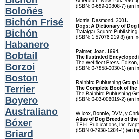
Atheneum. New York. 490 pg
(ISBN: 0-689-10808-7) (en in
Boloñés
Bichón Frisé
Morris, Desmond. 2001.
Dogs: A Dictionary of Dog
Bichón
Trafalgar Square Publishing.
(ISBN: 1 57076 219 8) (en in
Habanero
Palmer, Joan. 1994.
Bobtail
The Ilustrated Encycloped
The Wellfleet Press. Edison,
Borzoi
(ISBN: 0-7858-0030-1) (en in
Boston
Rainbird Publushing Group L
Terrier
The Complete Book of the
The Rainbird Publushing Gr
Boyero
(ISBN: 0-03-006019-2) (en in
Australiano
Wilcox, Bonnie, DVM, y Chri
Atlas of Dog Breeds of the 
Bóxer
T.F.H. Publications, Inc. Nep
(ISBN 0-7938-1284-4) (en in
Briard