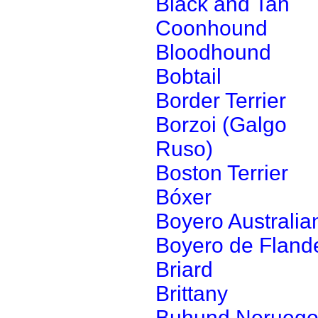
Black and Tan
Coonhound
Bloodhound
Bobtail
Border Terrier
Borzoi (Galgo
Ruso)
Boston Terrier
Bóxer
Boyero Australia
Boyero de Fland
Briard
Brittany
Buhund Norueg