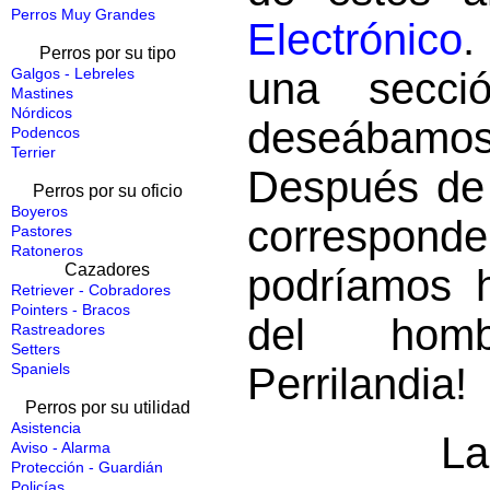
Perros Muy Grandes
Electrónico
.
Perros por su tipo
Galgos - Lebreles
una secció
Mastines
Nórdicos
deseábamos 
Podencos
Terrier
Después de 
Perros por su oficio
Boyeros
correspo
Pastores
Ratoneros
Cazadores
podríamos 
Retriever - Cobradores
Pointers - Bracos
del homb
Rastreadores
Setters
Spaniels
Perrilandia!
Perros por su utilidad
Asistencia
La
Aviso - Alarma
Protección - Guardián
Policías