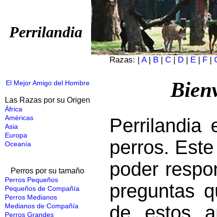
Perrilandia
Razas: |
A
|
B
|
C
|
D
|
E
|
F
|
Bienv
El Mejor Amigo del Hombre
Las Razas por su Origen
África
Américas
Perrilandia 
Asia
Europa
perros. Este
Oceanía
poder respo
Perros por su tamaño
Perros Pequeños
preguntas 
Pequeños de Compañía
Perros Medianos
Medianos de Compañía
de estos 
Perros Grandes